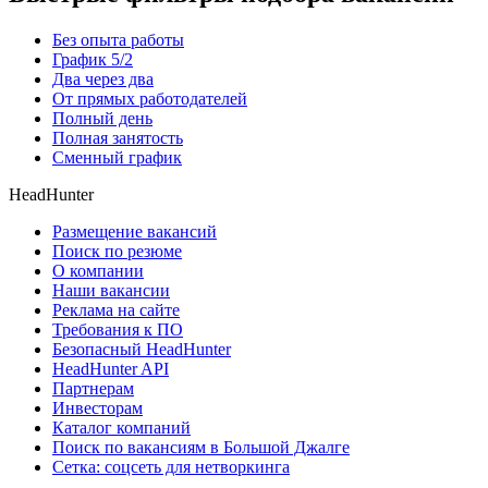
Без опыта работы
График 5/2
Два через два
От прямых работодателей
Полный день
Полная занятость
Сменный график
HeadHunter
Размещение вакансий
Поиск по резюме
О компании
Наши вакансии
Реклама на сайте
Требования к ПО
Безопасный HeadHunter
HeadHunter API
Партнерам
Инвесторам
Каталог компаний
Поиск по вакансиям в Большой Джалге
Сетка: соцсеть для нетворкинга