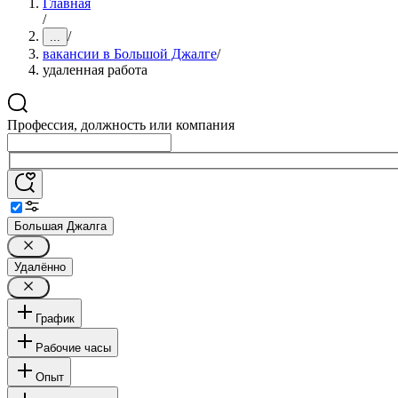
Главная
/
/
...
вакансии в Большой Джалге
/
удаленная работа
Профессия, должность или компания
Большая Джалга
Удалённо
График
Рабочие часы
Опыт