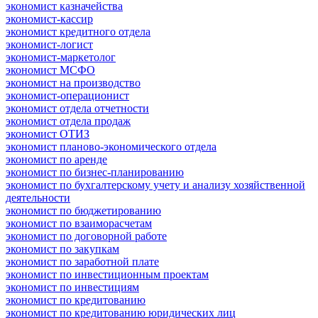
экономист казначейства
экономист-кассир
экономист кредитного отдела
экономист-логист
экономист-маркетолог
экономист МСФО
экономист на производство
экономист-операционист
экономист отдела отчетности
экономист отдела продаж
экономист ОТИЗ
экономист планово-экономического отдела
экономист по аренде
экономист по бизнес-планированию
экономист по бухгалтерскому учету и анализу хозяйственной
деятельности
экономист по бюджетированию
экономист по взаиморасчетам
экономист по договорной работе
экономист по закупкам
экономист по заработной плате
экономист по инвестиционным проектам
экономист по инвестициям
экономист по кредитованию
экономист по кредитованию юридических лиц