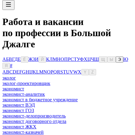
Работа и вакансии
по профессии в Большой
Джалге
А
Б
В
Г
Д
Е
Ж
З
И
К
Л
М
Н
О
П
Р
С
Т
У
Ф
Х
Ц
Ч
Ш
Ю
Ё
Й
Щ
Ы
Э
#
Я
A
B
C
D
E
F
G
H
I
J
K
L
M
N
O
P
Q
R
S
T
U
V
W
X
Y
Z
эколог
эколог-проектировщик
экономист
экономист-аналитик
экономист в бюджетное учреждение
экономист ВЭД
экономист ГОЗ
экономист-делопроизводитель
экономист договорного отдела
экономист ЖКХ
экономист-казначей